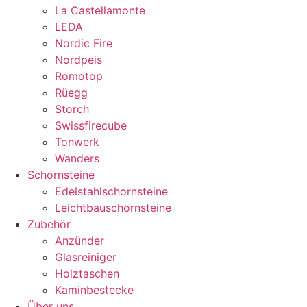
La Castellamonte
LEDA
Nordic Fire
Nordpeis
Romotop
Rüegg
Storch
Swissfirecube
Tonwerk
Wanders
Schornsteine
Edelstahlschornsteine
Leichtbauschornsteine
Zubehör
Anzünder
Glasreiniger
Holztaschen
Kaminbestecke
Über uns