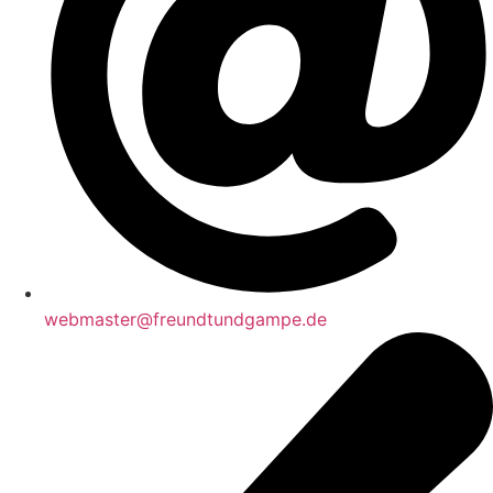
webmaster@freundtundgampe.de