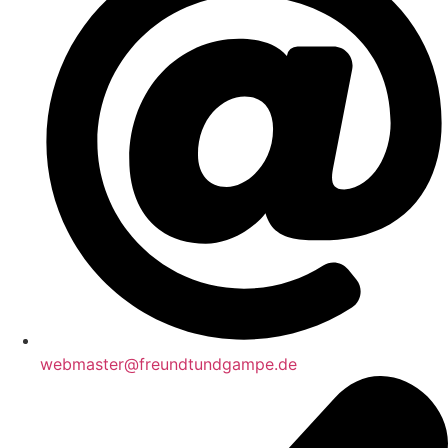
webmaster@freundtundgampe.de