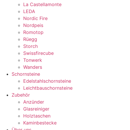
La Castellamonte
LEDA
Nordic Fire
Nordpeis
Romotop
Rüegg
Storch
Swissfirecube
Tonwerk
Wanders
Schornsteine
Edelstahlschornsteine
Leichtbauschornsteine
Zubehör
Anzünder
Glasreiniger
Holztaschen
Kaminbestecke
Über uns