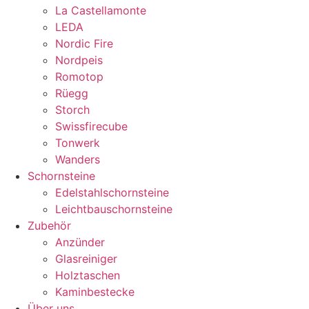
La Castellamonte
LEDA
Nordic Fire
Nordpeis
Romotop
Rüegg
Storch
Swissfirecube
Tonwerk
Wanders
Schornsteine
Edelstahlschornsteine
Leichtbauschornsteine
Zubehör
Anzünder
Glasreiniger
Holztaschen
Kaminbestecke
Über uns