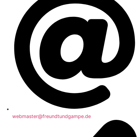
webmaster@freundtundgampe.de