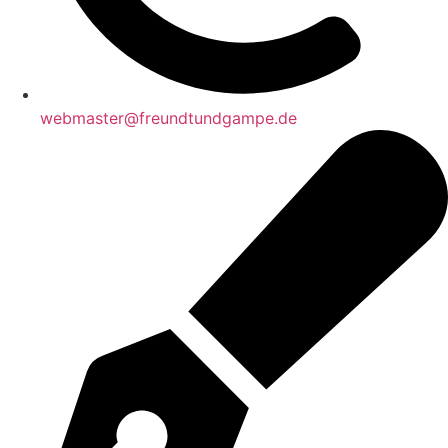
webmaster@freundtundgampe.de