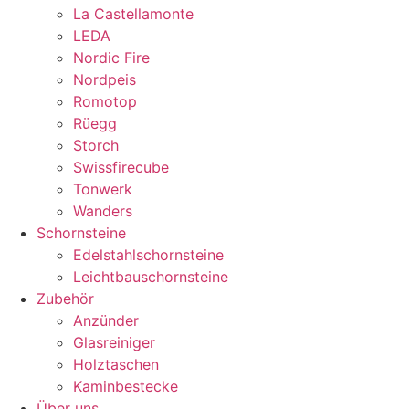
La Castellamonte
LEDA
Nordic Fire
Nordpeis
Romotop
Rüegg
Storch
Swissfirecube
Tonwerk
Wanders
Schornsteine
Edelstahlschornsteine
Leichtbauschornsteine
Zubehör
Anzünder
Glasreiniger
Holztaschen
Kaminbestecke
Über uns